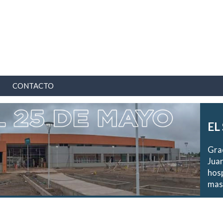
CONTACTO
EL
Grac
Juan
hosp
mas 