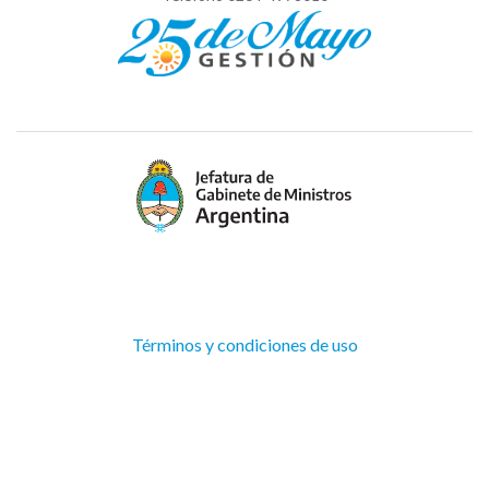
(Abre
Términos y condiciones de uso
en
ventana
nueva)