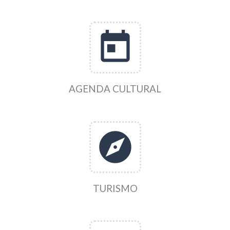
today
AGENDA CULTURAL
explore
TURISMO