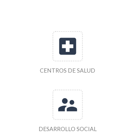
local_hospital
CENTROS DE SALUD
supervisor_account
DESARROLLO SOCIAL