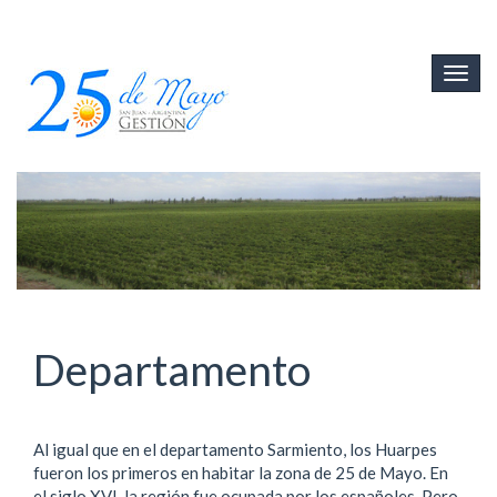
Ir
al
Togg
contenido
navig
principal
Departamento
Al igual que en el departamento Sarmiento, los Huarpes
fueron los primeros en habitar la zona de 25 de Mayo. En
el siglo XVI, la región fue ocupada por los españoles. Pero