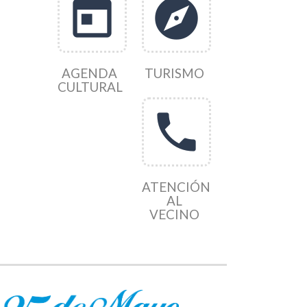
today
explore
AGENDA
TURISMO
CULTURAL
phone
ATENCIÓN
AL
VECINO