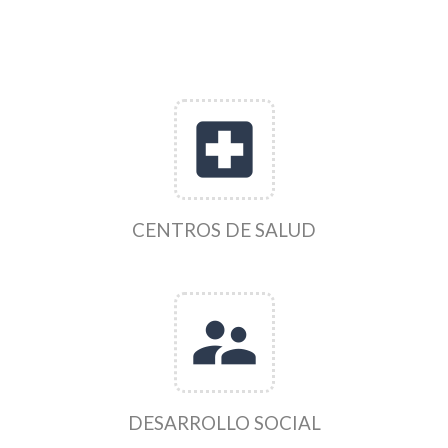
local_hospital
CENTROS DE SALUD
supervisor_account
DESARROLLO SOCIAL