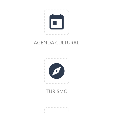
today
AGENDA CULTURAL
explore
TURISMO